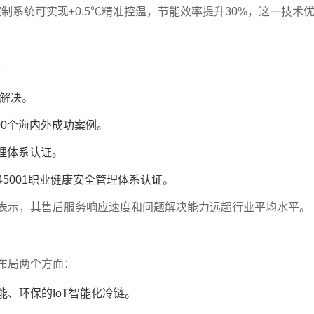
能控制系统可实现±0.5℃精准控温，节能效率提升30%，这一技
：
时解决。
00个海内外成功案例。
管理体系认证。
045001职业健康安全管理体系认证。
最新项目
表示，其售后服务响应速度和问题解决能力远超行业平均水平。
布局两个方面：
-办公地址变更公告
厦门安捷利美维冷库工程
、环保的IoT智能化冷链。
公地址变更公告
厦门安捷利美维冷库工程