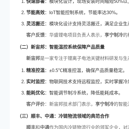
快速部署
：模块化设计，现场安装时间缩短50%以
节能高效
：IoT智能控制系统，节能率达30%。
灵活搬迁
：模块化设计支持灵活搬迁，满足企业生
客户反馈
：华盛锂电项目负责人表示，
享宁制冷
的
（二）新宙邦：智能温控系统保障产品质量
新宙邦
是一家专注于锂离子电池关键材料研发与生
精准控温
：±0.5℃精准控温，确保产品质量稳定。
实时监控
：物联网技术支持远程监控，实时掌握冷
能耗优化
：智能调节制冷系统，降低能耗成本。
客户评价
：新宙邦技术部门表示，
享宁制冷
的智能
（三）顺丰、中通：冷链物流领域的典范合作
顺丰
和
中通
作为国内冷链物流行业的领军企业，对