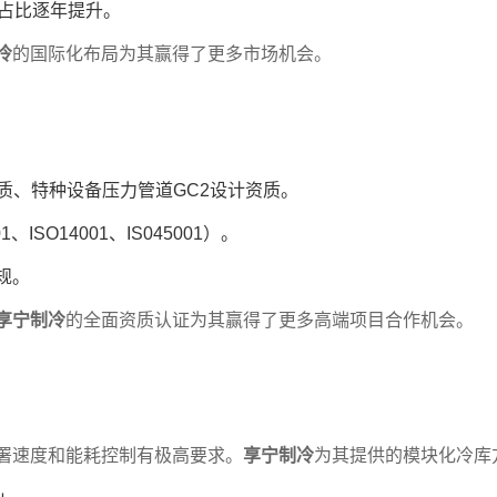
目占比逐年提升。
历史回顾
冷
的国际化布局为其赢得了更多市场机会。
2管道设计资质!
少钱?
质、特种设备压力管道GC2设计资质。
防爆冷库工程项目
SO14001、IS045001）。
规。
物食品增加制冷设备工程
享宁制冷
的全面资质认证为其赢得了更多高端项目合作机会。
房冷库
署速度和能耗控制有极高要求。
享宁制冷
为其提供的模块化冷库