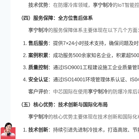
技术优势
：在防爆冷库领域，
享宁制冷
的IoT智
（四）服务保障：全方位售后体系
享宁制冷
的服务保障体系主要体现在以下几个方面
售后服务
：提供7×24小时技术支持，确保问题及
案例积累
：成功服务500余家知名企业，积累超50
质量控制
：通过ISO9001工程建设施工企业质量
安全认证
：通过ISO14001环境管理体系认证、IS
荣誉资质
客户评价
：中芯国际在使用
享宁制冷
的防爆冷库后
（五）核心优势：技术创新与国际化布局
享宁制冷
的核心优势主要体现在技术创新和国际化
享宁喜迁新址
技术创新
：持续引进先进制冷技术，打造高效、节能
享宁喜迁新址-办