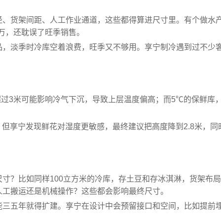
半径、货架间距、人工作业通道，这些都得算进尺寸里。有个做水
万，还耽误了旺季销售。
产品，淡季时冷库空着浪费，旺季又不够用。享宁制冷遇到过不少
超过3米可能影响冷气下沉，导致上层温度偏高；而5℃的保鲜
。
，但享宁发现鲜花对湿度更敏感，最终建议把高度降到2.8米，
尺寸？比如同样100立方米的冷库，存土豆和存冰淇淋，货架布
人工搬运还是机械操作？这些都会影响最终尺寸。
最新项目
可能三五年就得扩建。享宁在设计中会预留接口和空间，比如提前