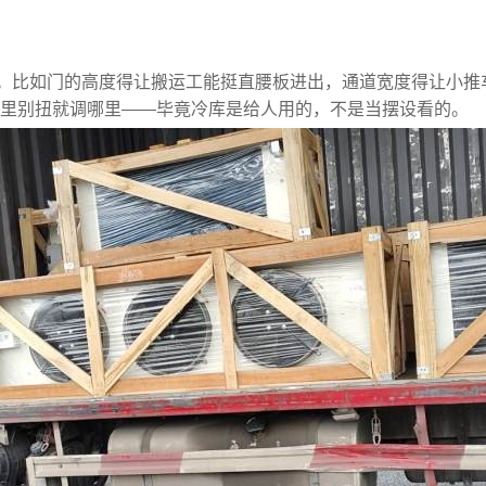
。比如门的高度得让搬运工能挺直腰板进出，通道宽度得让小推
-办公地址变更公告
厦门安捷利美维冷库工程
哪里别扭就调哪里——毕竟冷库是给人用的，不是当摆设看的。
公地址变更公告
厦门安捷利美维冷库工程
历史回顾
2管道设计资质!
少钱?
防爆冷库工程项目
物食品增加制冷设备工程