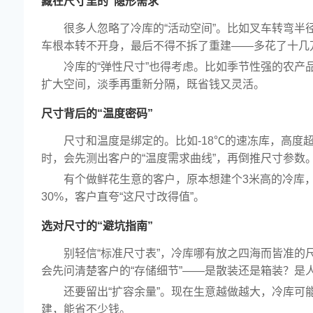
藏在尺寸里的“隐形需求”
很多人忽略了冷库的“活动空间”。比如叉车转弯
车根本转不开身，最后不得不拆了重建——多花了十几
冷库的“弹性尺寸”也得考虑。比如季节性强的农
扩大空间，淡季再重新分隔，既省钱又灵活。
尺寸背后的“温度密码”
尺寸和温度是绑定的。比如-18℃的速冻库，高度
时，会先测出客户的“温度需求曲线”，再倒推尺寸参数
有个做鲜花生意的客户，原本想建个3米高的冷库
30%，客户直夸“这尺寸改得值”。
选对尺寸的“避坑指南”
别轻信“标准尺寸表”，冷库哪有放之四海而皆准的
会先问清楚客户的“存储细节”——是散装还是箱装？是
荣誉资质
还要留出“扩容余量”。现在生意越做越大，冷库
建，能省不少钱。