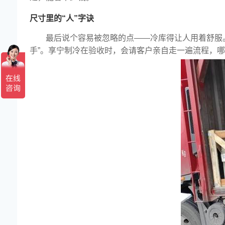
尺寸里的“人”字诀
最后说个容易被忽略的点——冷库得让人用着舒服
享宁喜迁新址
手”。享宁制冷在验收时，会请客户亲自走一遍流程，
享宁喜迁新址-办
恭贺享宁通过GC
安装冷库需要多
重庆新宙邦材料
镇江伯纳天纯宠