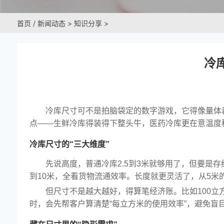
首页
/
新闻动态
>
知识分享
>
冷
冷库尺寸可不是拍脑袋定的数字游戏，它得像量体
点——生鲜冷库得装得下整头牛，医药冷库更在意温度稳
冷库尺寸的“三大维度”
先说高度，普通冷库2.5到3米就够用了，但要是
到10米，全看货物流通效率。长度就更灵活了，从5米
但尺寸不是越大越好，得算笔经济账。比如100立
时，会先帮客户算清楚“每立方米的使用效率”，避免盲