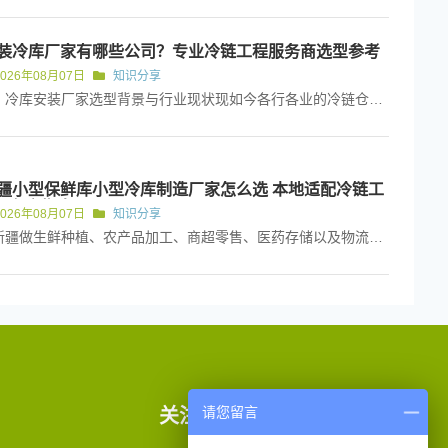
装冷库厂家有哪些公司？专业冷链工程服务商选型参考
2026年08月07日
知识分享
一、冷库安装厂家选型背景与行业现状现如今各行各业的冷链仓储需求都在持续上涨，不管是生物医药、新能源材料存储，还是食品加工...
疆小型保鲜库小型冷库制造厂家怎么选 本地适配冷链工
服务商指南
2026年08月07日
知识分享
在新疆做生鲜种植、农产品加工、商超零售、医药存储以及物流中转的朋友，应该都深有体会。新疆地域辽阔、昼夜温差悬殊、冬季低温...
请您留言
关注我们请扫码添加