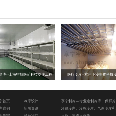
冷库--上海智慈医药科技冷库工程
医疗冷库--杭州下沙生物科技
宁首页
冷库设计
享宁制冷---专业定制冷库、保鲜
库案例
新闻资讯
冷藏冷库、冷冻冷库、气调冷库和
于享宁
联系我们
设备、速冻设备等。