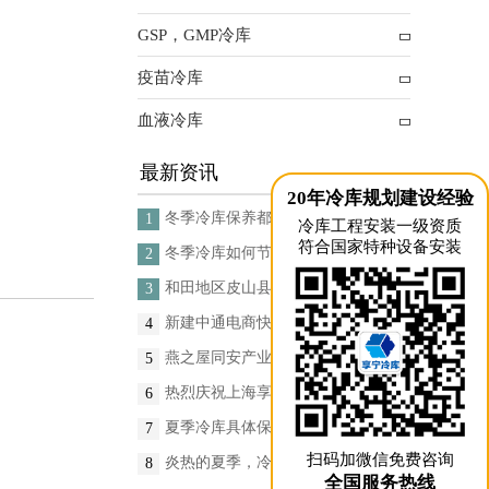
GSP，GMP冷库
疫苗冷库
血液冷库
最新资讯
20年冷库规划建设经验
冬季冷库保养都需要做那些？
1
冷库工程安装一级资质
符合国家特种设备安装
冬季冷库如何节能省电？
2
和田地区皮山县农副产品冷链物流配送中心建设项目（EPC设计施工总承包）
3
新建中通电商快递产业园及包装生产线项目(二期制冷、保温、特种门(含升降平台) 采购及安装工程
4
燕之屋同安产业园冷库项目
5
热烈庆祝上海享宁机电设备有限公司企业形象换新的面貌啦！
6
夏季冷库具体保养流程是？
7
扫码加微信免费咨询
炎热的夏季，冷库应如何进行日常的消杀呢
8
全国服务热线